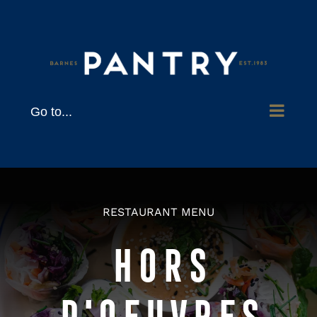
Skip
to
content
Go to...
RESTAURANT MENU
HORS
D'OEUVRES