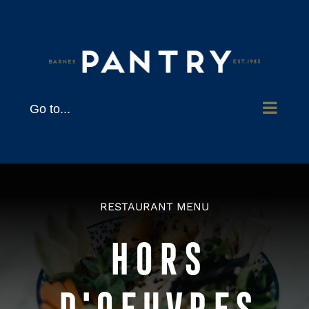
Skip
to
content
Go to...
RESTAURANT MENU
HORS
D'OEUVRES